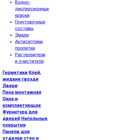
Водно-
дисперсионные
краски
Грунтовочные
составы
Эмали
Антисептики,
пропитки
Растворители
и очистители
Герметики
Клей,
жидкие гвозди
Двери
Пена монтажная
Окна и
комплектующие
Фурнитура для
дверей
Напольные
покрытия
Панели для
отделки стен и