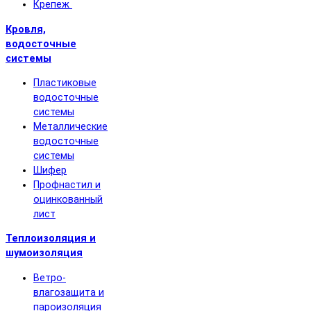
Крепеж
Кровля,
водосточные
системы
Пластиковые
водосточные
системы
Металлические
водосточные
системы
Шифер
Профнастил и
оцинкованный
лист
Теплоизоляция и
шумоизоляция
Ветро-
влагозащита и
пароизоляция