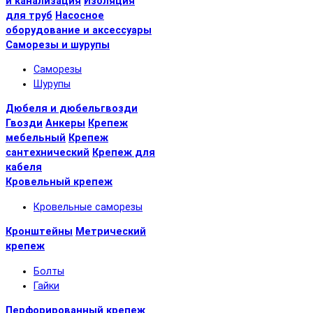
и канализация
Изоляция
для труб
Насосное
оборудование и аксессуары
Саморезы и шурупы
Саморезы
Шурупы
Дюбеля и дюбельгвозди
Гвозди
Анкеры
Крепеж
мебельный
Крепеж
сантехнический
Крепеж для
кабеля
Кровельный крепеж
Кровельные саморезы
Кронштейны
Метрический
крепеж
Болты
Гайки
Перфорированный крепеж