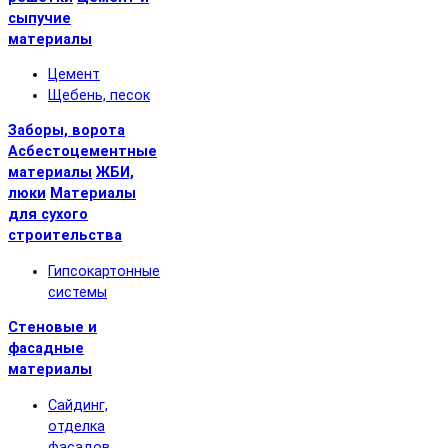
сыпучие
материалы
Цемент
Щебень, песок
Заборы, ворота
Асбестоцементные
материалы
ЖБИ,
люки
Материалы
для сухого
строительства
Гипсокартонные
системы
Стеновые и
фасадные
материалы
Сайдинг,
отделка
фасадов,