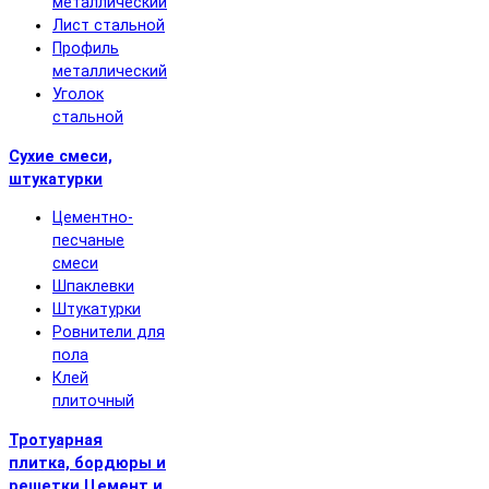
металлический
Лист стальной
Профиль
металлический
Уголок
стальной
Сухие смеси,
штукатурки
Цементно-
песчаные
смеси
Шпаклевки
Штукатурки
Ровнители для
пола
Клей
плиточный
Тротуарная
плитка, бордюры и
решетки
Цемент и