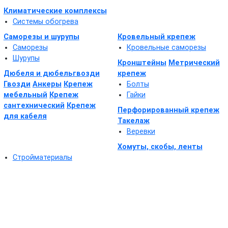
Климатические комплексы
Системы обогрева
Саморезы и шурупы
Кровельный крепеж
Саморезы
Кровельные саморезы
Шурупы
Кронштейны
Метрический
Дюбеля и дюбельгвозди
крепеж
Гвозди
Анкеры
Крепеж
Болты
мебельный
Крепеж
Гайки
сантехнический
Крепеж
Перфорированный крепеж
для кабеля
Такелаж
Веревки
Хомуты, скобы, ленты
Стройматериалы