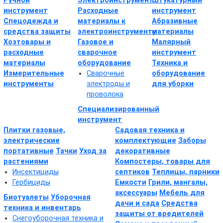
Ручной
Электроинструмент
Штукатурный
инструмент
Расходные
инструмент
Спецодежда и
материалы к
Абразивные
средства защиты
электроинструменту
материалы
Хозтовары и
Газовое и
Малярный
расходные
сварочное
инструмент
материалы
оборудование
Техника и
Измерительные
Сварочные
оборудование
инструменты
электроды и
для уборки
проволока
Специализированный
инструмент
Плитки газовые,
Садовая техника и
электрические
комплектующие
Заборы
портативные
Тачки
Уход за
декоративные
растениями
Компостеры, товары для
Инсектициды
септиков
Теплицы, парники
Гербициды
Емкости
Грили, мангалы,
аксессуары
Мебель для
Биотуалеты
Уборочная
дачи и сада
Средства
техника и инвентарь
защиты от вредителей
Снегоуборочная техника и