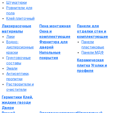
Штукатурки
Ровнители для
пола
Клей плиточный
Лакокрасочные
Пена монтажная
Панели для
материалы
Окна и
отделки стен и
Лаки
комплектующие
комплектующие
Водно-
Фурнитура для
Панели
дисперсионные
дверей
пластиковые
краски
Напольные
Панели МДФ
Грунтовочные
покрытия
Керамическая
составы
плитка
Уголки и
Эмали
профиля
Антисептики,
пропитки
Растворители и
очистители
Герметики
Клей,
жидкие гвозди
Двери