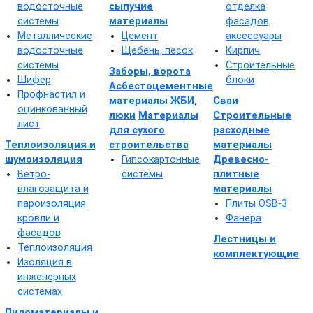
водосточные
сыпучие
отделка
системы
материалы
фасадов,
Металлические
Цемент
аксессуары
водосточные
Щебень, песок
Кирпич
системы
Строительные
Заборы, ворота
Шифер
блоки
Асбестоцементные
Профнастил и
материалы
ЖБИ,
Сваи
оцинкованный
люки
Материалы
Строительные
лист
для сухого
расходные
Теплоизоляция и
строительства
материалы
шумоизоляция
Гипсокартонные
Древесно-
Ветро-
системы
плитные
влагозащита и
материалы
пароизоляция
Плиты OSB-3
кровли и
Фанера
фасадов
Лестницы и
Теплоизоляция
комплектующие
Изоляция в
инженерных
системах
Пиломатериалы и