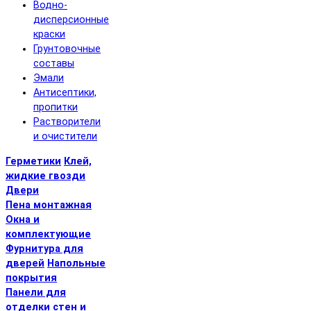
Водно-
дисперсионные
краски
Грунтовочные
составы
Эмали
Антисептики,
пропитки
Растворители
и очистители
Герметики
Клей,
жидкие гвозди
Двери
Пена монтажная
Окна и
комплектующие
Фурнитура для
дверей
Напольные
покрытия
Панели для
отделки стен и