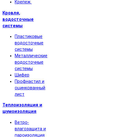
Крепеж
Кровля,
водосточные
системы
Пластиковые
водосточные
системы
Металлические
водосточные
системы
Шифер
Профнастил и
оцинкованный
лист
Теплоизоляция и
шумоизоляция
Ветро-
влагозащита и
пароизоляция