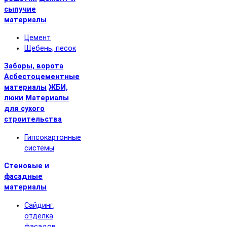
сыпучие
материалы
Цемент
Щебень, песок
Заборы, ворота
Асбестоцементные
материалы
ЖБИ,
люки
Материалы
для сухого
строительства
Гипсокартонные
системы
Стеновые и
фасадные
материалы
Сайдинг,
отделка
фасадов,