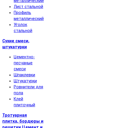
металлический
Лист стальной
Профиль
металлический
Уголок
стальной
Сухие смеси,
штукатурки
Цементно-
песчаные
смеси
Шпаклевки
Штукатурки
Ровнители для
пола
Клей
плиточный
Тротуарная
плитка, бордюры и
решетки
Цемент и