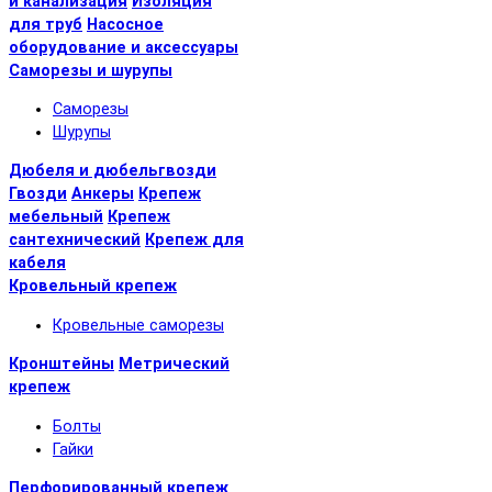
и канализация
Изоляция
для труб
Насосное
оборудование и аксессуары
Саморезы и шурупы
Саморезы
Шурупы
Дюбеля и дюбельгвозди
Гвозди
Анкеры
Крепеж
мебельный
Крепеж
сантехнический
Крепеж для
кабеля
Кровельный крепеж
Кровельные саморезы
Кронштейны
Метрический
крепеж
Болты
Гайки
Перфорированный крепеж