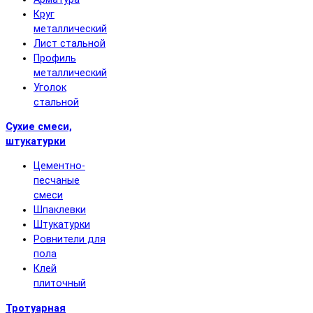
Круг
металлический
Лист стальной
Профиль
металлический
Уголок
стальной
Сухие смеси,
штукатурки
Цементно-
песчаные
смеси
Шпаклевки
Штукатурки
Ровнители для
пола
Клей
плиточный
Тротуарная