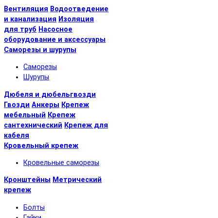
Вентиляция
Водоотведение
и канализация
Изоляция
для труб
Насосное
оборудование и аксессуары
Саморезы и шурупы
Саморезы
Шурупы
Дюбеля и дюбельгвозди
Гвозди
Анкеры
Крепеж
мебельный
Крепеж
сантехнический
Крепеж для
кабеля
Кровельный крепеж
Кровельные саморезы
Кронштейны
Метрический
крепеж
Болты
Гайки