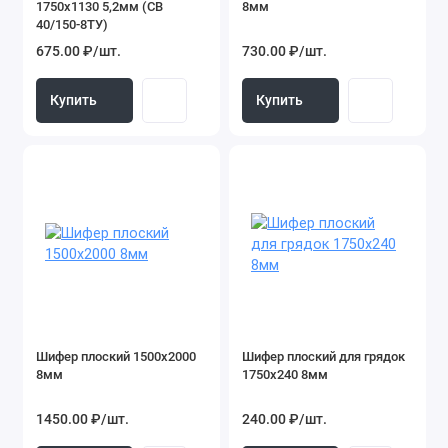
1750х1130 5,2мм (СВ
8мм
Заборы, ворота
40/150-8ТУ)
675.00 ₽/шт.
730.00 ₽/шт.
Асбестоцементные материалы
Купить
Купить
ЖБИ, люки
Материалы для сухого строительства
Стеновые и фасадные материалы
Сваи
Строительные расходные материалы
Древесно-плитные материалы
Шифер плоский 1500x2000
Шифер плоский для грядок
8мм
1750х240 8мм
Лестницы и комплектующие
1450.00 ₽/шт.
240.00 ₽/шт.
Показать все