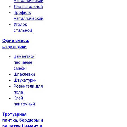
металлический
Лист стальной
Профиль
металлический
Уголок
стальной
Сухие смеси,
штукатурки
Цементно-
песчаные
смеси
Шпаклевки
Штукатурки
Ровнители для
пола
Клей
плиточный
Тротуарная
плитка, бордюры и
решетки
Цемент и