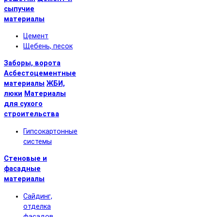
сыпучие
материалы
Цемент
Щебень, песок
Заборы, ворота
Асбестоцементные
материалы
ЖБИ,
люки
Материалы
для сухого
строительства
Гипсокартонные
системы
Стеновые и
фасадные
материалы
Сайдинг,
отделка
фасадов,