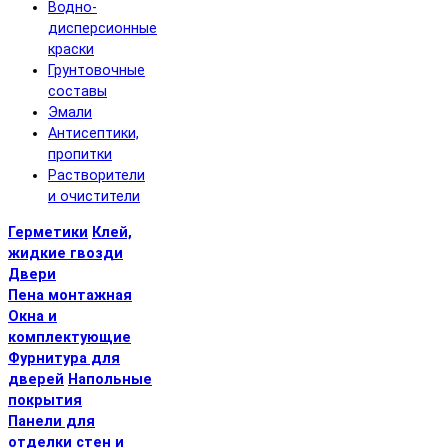
Водно-
дисперсионные
краски
Грунтовочные
составы
Эмали
Антисептики,
пропитки
Растворители
и очистители
Герметики
Клей,
жидкие гвозди
Двери
Пена монтажная
Окна и
комплектующие
Фурнитура для
дверей
Напольные
покрытия
Панели для
отделки стен и