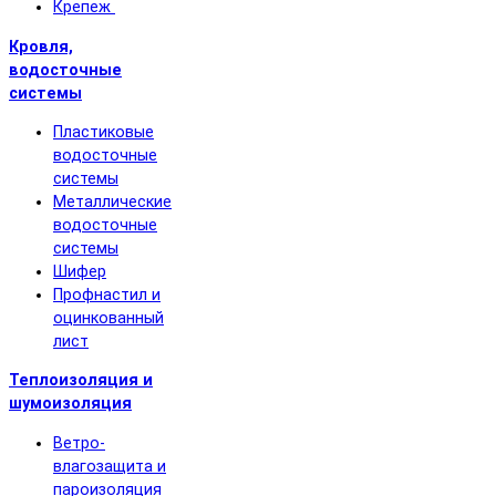
Крепеж
Кровля,
водосточные
системы
Пластиковые
водосточные
системы
Металлические
водосточные
системы
Шифер
Профнастил и
оцинкованный
лист
Теплоизоляция и
шумоизоляция
Ветро-
влагозащита и
пароизоляция