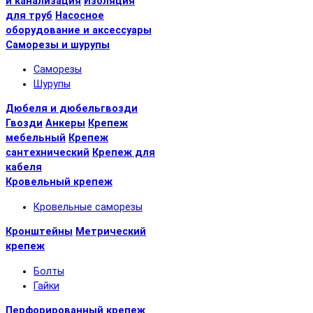
и канализация
Изоляция
для труб
Насосное
оборудование и аксессуары
Саморезы и шурупы
Саморезы
Шурупы
Дюбеля и дюбельгвозди
Гвозди
Анкеры
Крепеж
мебельный
Крепеж
сантехнический
Крепеж для
кабеля
Кровельный крепеж
Кровельные саморезы
Кронштейны
Метрический
крепеж
Болты
Гайки
Перфорированный крепеж