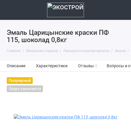
Эмаль Царицынские краски ПФ
115, шоколад 0,8кг
Главная
Финишная отделка
Лакокрасочные материалы
Эмали
Описание
Характеристики
Отзывы
0
Вопросы и о
Популярный
Скоро закончится