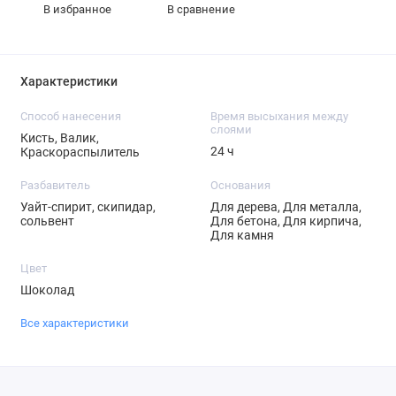
В избранное
В сравнение
Характеристики
Способ нанесения
Время высыхания между
слоями
Кисть, Валик,
24 ч
Краскораспылитель
Разбавитель
Основания
Уайт-спирит, скипидар,
Для дерева, Для металла,
сольвент
Для бетона, Для кирпича,
Для камня
Цвет
Шоколад
Все характеристики