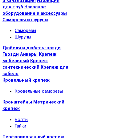
и канализация
Изоляция
для труб
Насосное
оборудование и аксессуары
Саморезы и шурупы
Саморезы
Шурупы
Дюбеля и дюбельгвозди
Гвозди
Анкеры
Крепеж
мебельный
Крепеж
сантехнический
Крепеж для
кабеля
Кровельный крепеж
Кровельные саморезы
Кронштейны
Метрический
крепеж
Болты
Гайки
Перфорированный крепеж