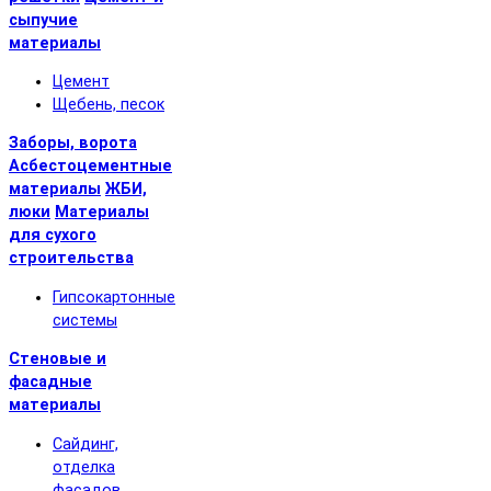
сыпучие
материалы
Цемент
Щебень, песок
Заборы, ворота
Асбестоцементные
материалы
ЖБИ,
люки
Материалы
для сухого
строительства
Гипсокартонные
системы
Стеновые и
фасадные
материалы
Сайдинг,
отделка
фасадов,