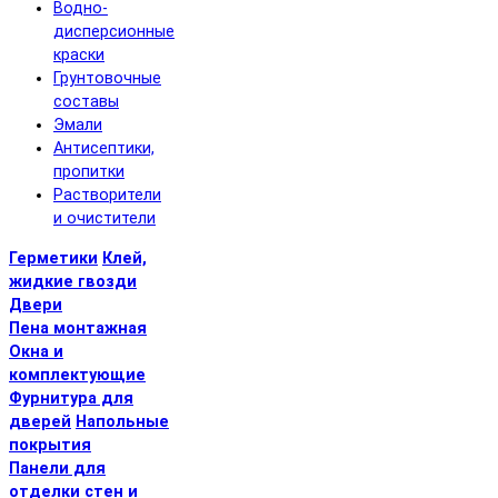
Водно-
дисперсионные
краски
Грунтовочные
составы
Эмали
Антисептики,
пропитки
Растворители
и очистители
Герметики
Клей,
жидкие гвозди
Двери
Пена монтажная
Окна и
комплектующие
Фурнитура для
дверей
Напольные
покрытия
Панели для
отделки стен и