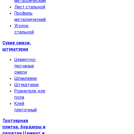
металлический
Лист стальной
Профиль
металлический
Уголок
стальной
Сухие смеси,
штукатурки
Цементно-
песчаные
смеси
Шпаклевки
Штукатурки
Ровнители для
пола
Клей
плиточный
Тротуарная
плитка, бордюры и
решетки
Цемент и