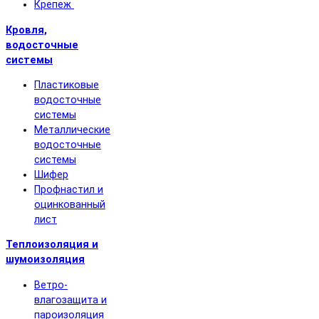
Крепеж
Кровля,
водосточные
системы
Пластиковые
водосточные
системы
Металлические
водосточные
системы
Шифер
Профнастил и
оцинкованный
лист
Теплоизоляция и
шумоизоляция
Ветро-
влагозащита и
пароизоляция