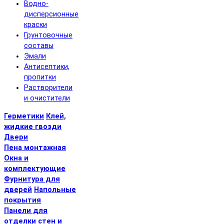
Водно-
дисперсионные
краски
Грунтовочные
составы
Эмали
Антисептики,
пропитки
Растворители
и очистители
Герметики
Клей,
жидкие гвозди
Двери
Пена монтажная
Окна и
комплектующие
Фурнитура для
дверей
Напольные
покрытия
Панели для
отделки стен и