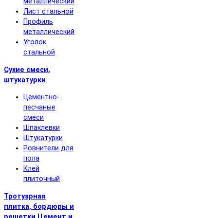
металлический
Лист стальной
Профиль
металлический
Уголок
стальной
Сухие смеси,
штукатурки
Цементно-
песчаные
смеси
Шпаклевки
Штукатурки
Ровнители для
пола
Клей
плиточный
Тротуарная
плитка, бордюры и
решетки
Цемент и