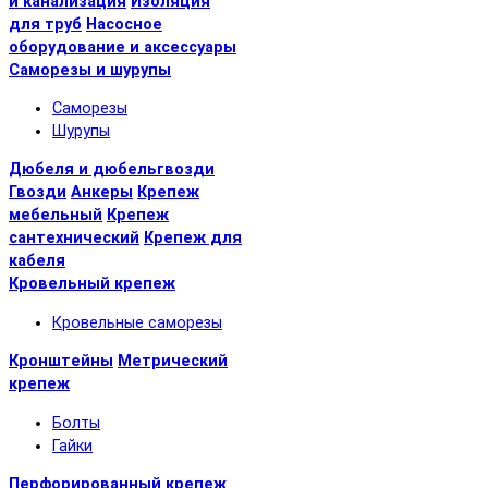
и канализация
Изоляция
для труб
Насосное
оборудование и аксессуары
Саморезы и шурупы
Саморезы
Шурупы
Дюбеля и дюбельгвозди
Гвозди
Анкеры
Крепеж
мебельный
Крепеж
сантехнический
Крепеж для
кабеля
Кровельный крепеж
Кровельные саморезы
Кронштейны
Метрический
крепеж
Болты
Гайки
Перфорированный крепеж