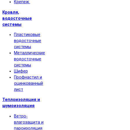
Крепеж
Кровля,
водосточные
системы
Пластиковые
водосточные
системы
Металлические
водосточные
системы
Шифер
Профнастил и
оцинкованный
лист
Теплоизоляция и
шумоизоляция
Ветро-
влагозащита и
пароизоляция