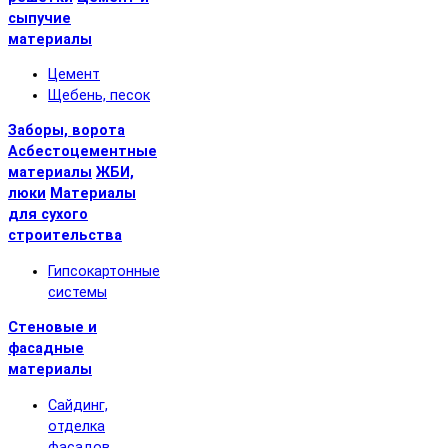
сыпучие
материалы
Цемент
Щебень, песок
Заборы, ворота
Асбестоцементные
материалы
ЖБИ,
люки
Материалы
для сухого
строительства
Гипсокартонные
системы
Стеновые и
фасадные
материалы
Сайдинг,
отделка
фасадов,