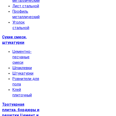
металлический
Лист стальной
Профиль
металлический
Уголок
стальной
Сухие смеси,
штукатурки
Цементно-
песчаные
смеси
Шпаклевки
Штукатурки
Ровнители для
пола
Клей
плиточный
Тротуарная
плитка, бордюры и
решетки
Цемент и