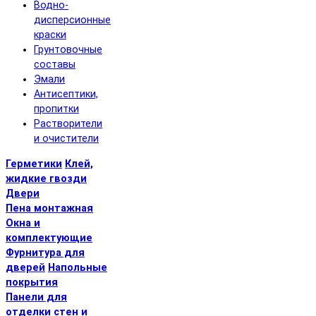
Водно-
дисперсионные
краски
Грунтовочные
составы
Эмали
Антисептики,
пропитки
Растворители
и очистители
Герметики
Клей,
жидкие гвозди
Двери
Пена монтажная
Окна и
комплектующие
Фурнитура для
дверей
Напольные
покрытия
Панели для
отделки стен и