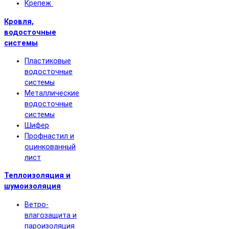
Крепеж
Кровля,
водосточные
системы
Пластиковые
водосточные
системы
Металлические
водосточные
системы
Шифер
Профнастил и
оцинкованный
лист
Теплоизоляция и
шумоизоляция
Ветро-
влагозащита и
пароизоляция