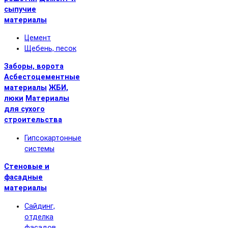
сыпучие
материалы
Цемент
Щебень, песок
Заборы, ворота
Асбестоцементные
материалы
ЖБИ,
люки
Материалы
для сухого
строительства
Гипсокартонные
системы
Стеновые и
фасадные
материалы
Сайдинг,
отделка
фасадов,