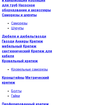
и канализация
Изоляция
для труб
Насосное
оборудование и аксессуары
Саморезы и шурупы
Саморезы
Шурупы
Дюбеля и дюбельгвозди
Гвозди
Анкеры
Крепеж
мебельный
Крепеж
сантехнический
Крепеж для
кабеля
Кровельный крепеж
Кровельные саморезы
Кронштейны
Метрический
крепеж
Болты
Гайки
Перфорированный крепеж